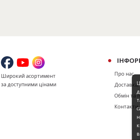
ІНФОР
Про нас
Широкий асортимент
Ц
за доступними цінами
Доставка
д
Обмін та 
т
Контакти
с
н
к
в