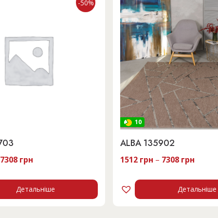
-50%
10
703
ALBA 135902
7308
грн
1512
грн
–
7308
грн
Детальніше
Детальніше