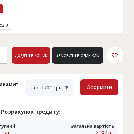
6x2,3
INA
Додати в кошик
Замовити в один клік
65
кість
тинами"
Оформити
2 по
1701
грн.
Розрахунок кредиту:
тупний:
Загальна вартість:
 грн
3402 грн