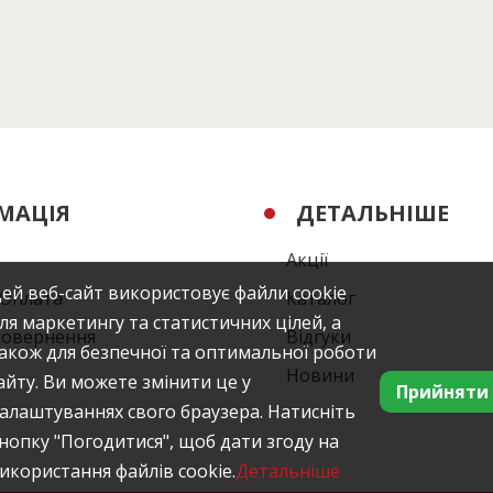
МАЦІЯ
ДЕТАЛЬНІШЕ
Акції
ей веб-сайт використовує файли cookie
/Оплата
Каталог
ля маркетингу та статистичних цілей, а
повернення
Відгуки
акож для безпечної та оптимальної роботи
Новини
айту. Ви можете змінити це у
Прийняти
алаштуваннях свого браузера. Натисніть
нопку "Погодитися", щоб дати згоду на
икористання файлів cookie.
Детальніше