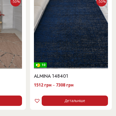
-50%
-50%
10
ALMINA 148401
1512
грн
–
7308
грн
Детальніше