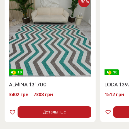
-50%
10
10
ALMINA 131700
LODA 139
3402
грн
–
7308
грн
1512
грн
–
Детальніше