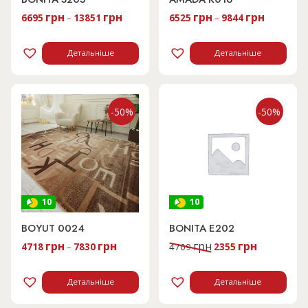
грн
грн
грн
грн
6695
–
13851
6525
–
9844
Детальніше
Детальніше
-50%
-50%
10
10
BOYUT 0024
BONITA E202
Оригінальна
Поточна
грн
грн
грн
грн
4718
–
7830
4709
2355
ціна:
ціна:
4709 грн.
2355 грн.
Детальніше
Детальніше