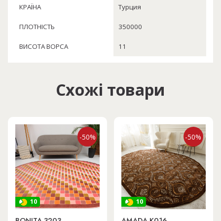
КРАЇНА
Турция
ПЛОТНІСТЬ
350000
ВИСОТА ВОРСА
11
Схожі товари
-50%
-50%
10
10
BONITA 3203
AMADA K016