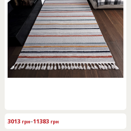
3013
–
11383
грн
грн