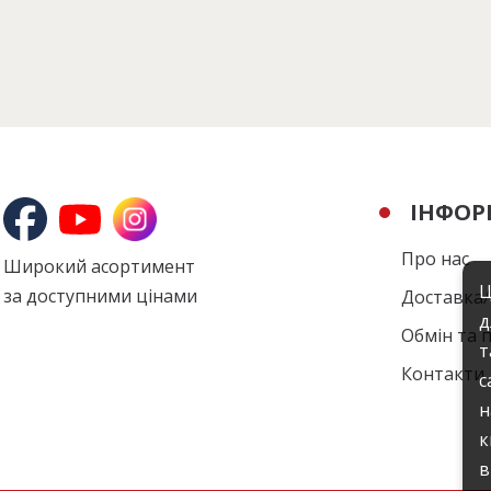
ІНФОР
Про нас
Широкий асортимент
Ц
за доступними цінами
Доставка
д
Обмін та 
т
Контакти
с
н
к
в