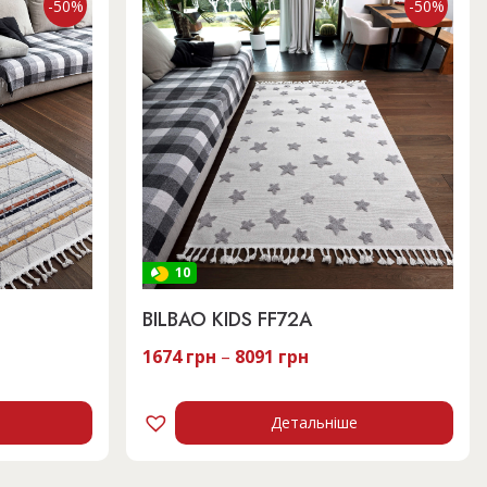
-50%
-50%
10
BILBAO KIDS FF72A
1674
грн
–
8091
грн
Детальніше