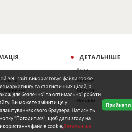
МАЦІЯ
ДЕТАЛЬНІШЕ
Акції
ей веб-сайт використовує файли cookie
/Оплата
Каталог
ля маркетингу та статистичних цілей, а
повернення
Відгуки
акож для безпечної та оптимальної роботи
Новини
айту. Ви можете змінити це у
Прийняти
алаштуваннях свого браузера. Натисніть
нопку "Погодитися", щоб дати згоду на
икористання файлів cookie.
Детальніше