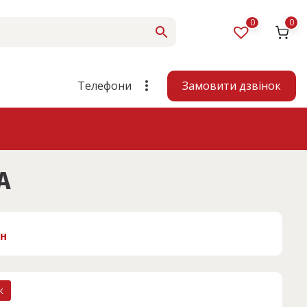
0
0
Замовити дзвінок
Телефони
A
рн
к