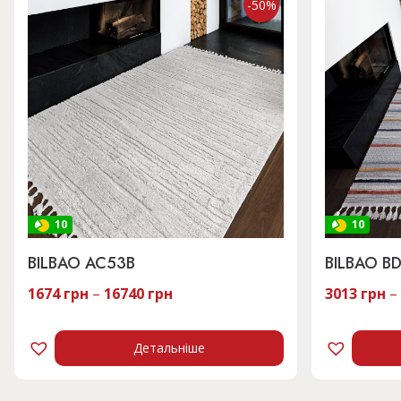
-50%
10
10
BILBAO AC53B
BILBAO B
1674
грн
–
16740
грн
3013
грн
–
Детальніше