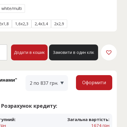
white/multi
2x1,8
1,6x2,3
2,4x3,4
2x2,9
BAO
Додати в кошик
Замовити в один клік
3A
кість
тинами"
Оформити
2 по
837
грн.
Розрахунок кредиту:
тупний:
Загальна вартість:
грн
1674 грн