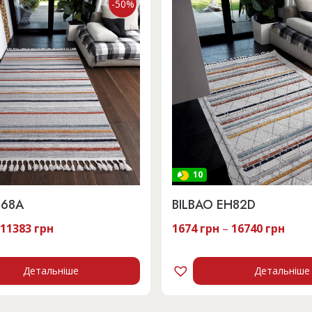
-50%
10
D68A
BILBAO EH82D
11383
грн
1674
грн
–
16740
грн
Детальніше
Детальніше