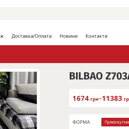
аж
Доставка/Оплата
Новини
Контакти
BILBAO Z703
1674
–
11383
грн
г
ФОРМА
Прямокутни