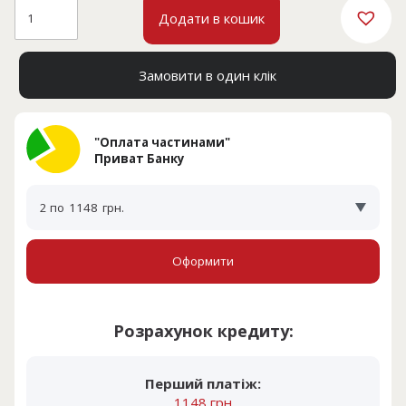
9
р
CALIFORNIA
Додати в кошик
3
н
0097
.
кількість
г
р
Замовити в один клік
н
.
"Оплата частинами"
Приват Банку
2 по
1148
грн.
Оформити
Розрахунок кредиту:
Перший платіж:
1148 грн