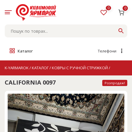
Skip
to
0
0
content
Каталог
Телефони
K-YARMAROK
/
КАТАЛОГ
/
КОВРЫ С РУЧНОЙ СТРИЖКОЙ
/
CALIFORNIA 0097
Розпродаж!