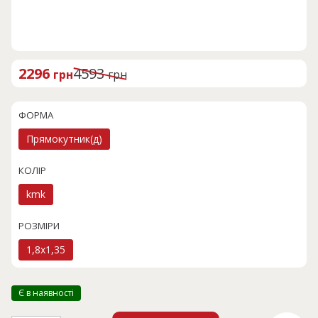
2296
4593
грн
грн
О
П
р
о
и
т
ФОРМА
г
о
і
ч
Прямокутник(д)
н
н
а
а
КОЛІР
л
ц
ь
і
kmk
н
н
а
а
ц
:
РОЗМІРИ
і
2
1,8x1,35
н
2
а
9
:
6
4
Є в наявності
5
г