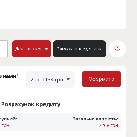
IFORNIA
Додати в кошик
Замовити в один клік
кість
тинами"
Оформити
2 по
1134
грн.
Розрахунок кредиту:
тупний:
Загальна вартість:
 грн
2268 грн