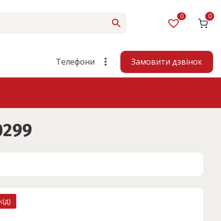
0
0
Замовити дзвінок
Телефони
0299
(д)