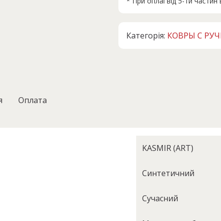
* При оплаі від 5-ти части
.
Категорія:
КОВРЫ С РУ
я
Оплата
KASMIR (ART)
Синтетичний
Сучасний