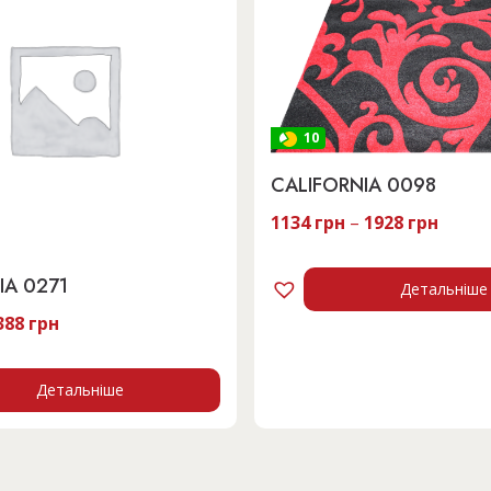
10
CALIFORNIA 0098
1134
грн
–
1928
грн
IA 0271
Детальніше
ригінальна
Поточна
388
грн
на:
ціна:
776 грн.
2388 грн.
Детальніше