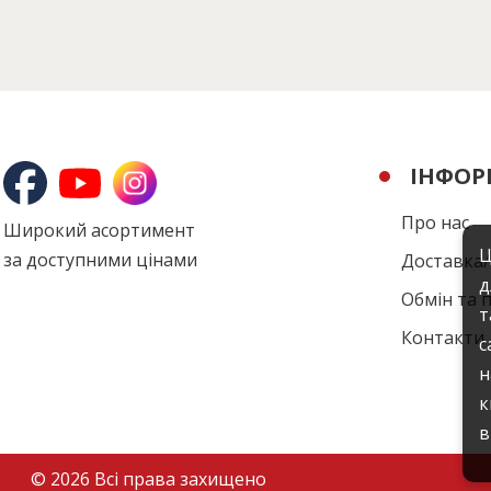
ІНФОР
Про нас
Широкий асортимент
Ц
за доступними цінами
Доставка
д
Обмін та 
т
Контакти
с
н
к
в
© 2026 Всі права захищено