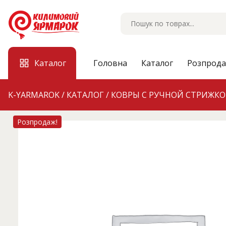
Skip
to
content
Каталог
Головна
Каталог
Розпрод
K-YARMAROK
/
КАТАЛОГ
/
КОВРЫ С РУЧНОЙ СТРИЖК
Розпродаж!