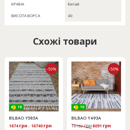
КРАЇНА
Китай
ВИСОТА ВОРСА
40
Схожі товари
-50%
-50%
10
10
BILBAO Y585A
BILBAO Y493A
Оригінальна
Поточна
грн
грн
грн
грн
1674
–
16740
16182
8091
ціна:
ціна: