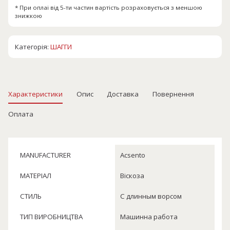
* При оплаі від 5-ти частин вартість розраховується з меншою
знижкою
Категорія:
ШАГГИ
Характеристики
Опис
Доставка
Повернення
Оплата
MANUFACTURER
Acsento
МАТЕРІАЛ
Віскоза
СТИЛЬ
С длинным ворсом
ТИП ВИРОБНИЦТВА
Машинна работа