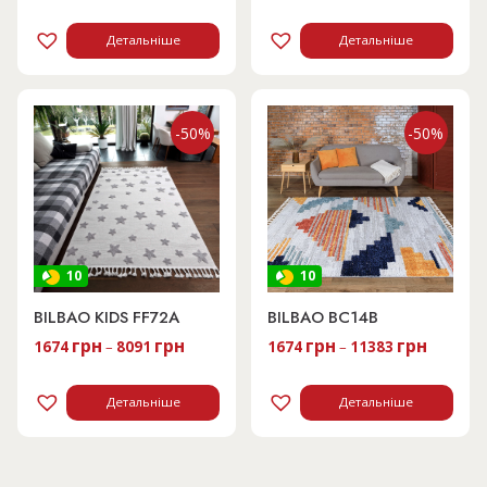
16182 грн.
8091 грн.
Детальніше
Детальніше
-50%
-50%
10
10
BILBAO KIDS FF72A
BILBAO BC14B
грн
грн
грн
грн
1674
–
8091
1674
–
11383
Детальніше
Детальніше