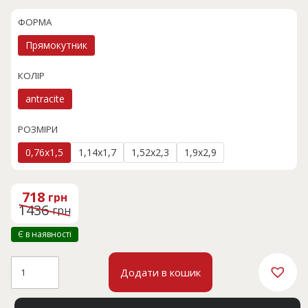
ФОРМА
Прямокутник
КОЛІР
antracite
РОЗМІРИ
0,76x1,5
1,14x1,7
1,52x2,3
1,9x2,9
Оригінальна
Поточна
ціна:
ціна:
718
грн
1436 грн.
718 грн.
1436
грн
Є в наявності
CASACOTTON
Додати в кошик
22084A
кількість