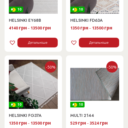
10
10
HELSINKI EY68B
HELSINKI FD63A
грн
грн
грн
грн
4140
–
13500
1350
–
13500
Детальніше
Детальніше
-50%
-50%
10
10
HELSINKI FG37A
MULTI 2144
грн
грн
грн
грн
1350
–
13500
529
–
3524