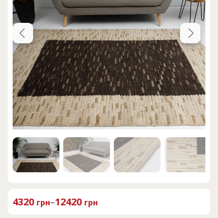
4320
–
12420
грн
грн