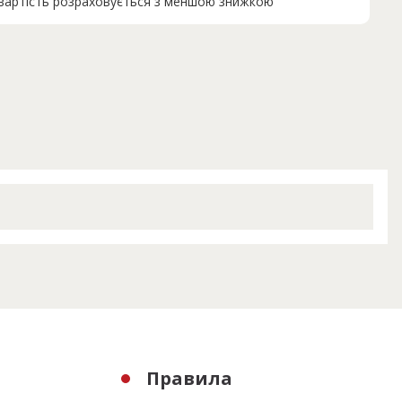
н вартість розраховується з меншою знижкою
Правила