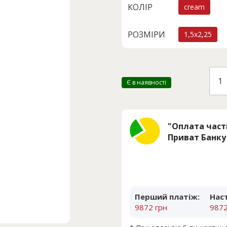
КОЛІР
cream
РОЗМІРИ
1,5x2,25
FARS
77-
Є в наявності
C
кіль
"Оплата час
Приват Банку
Перший платіж:
Нас
9872 грн
9872