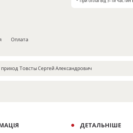
* При оплаі від 5-ти части
я
Оплата
приход Товсты Сергей Александрович
МАЦІЯ
ДЕТАЛЬНІШЕ