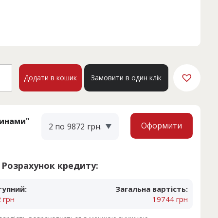
I
Додати в кошик
Замовити в один клік
кість
тинами"
Оформити
2 по
9872
грн.
Розрахунок кредиту:
тупний:
Загальна вартість:
 грн
19744 грн