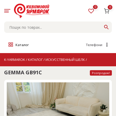
Skip
to
0
0
content
Каталог
Телефони
K-YARMAROK
/
КАТАЛОГ
/
ИСКУССТВЕННЫЙ ШЕЛК
/
GEMMA GB91C
Розпродаж!