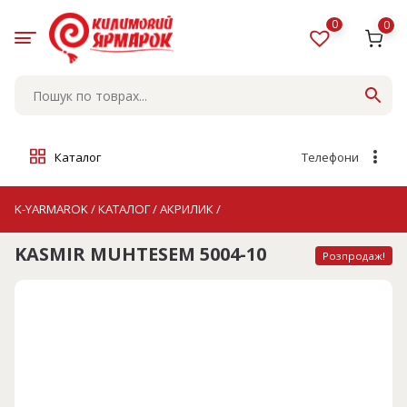
Skip
to
0
0
content
Каталог
Телефони
K-YARMAROK
/
КАТАЛОГ
/
АКРИЛИК
/
KASMIR MUHTESEM 5004-10
Розпродаж!