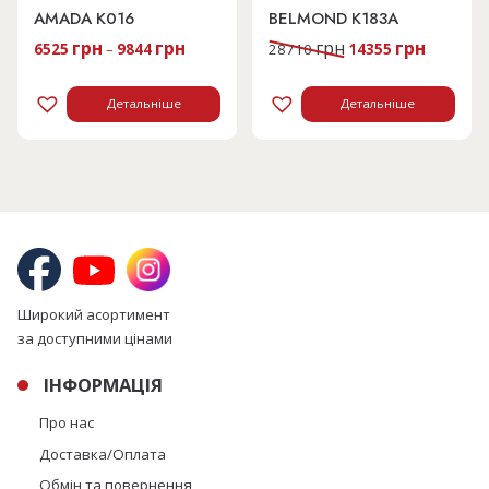
AMADA K016
BELMOND K183A
Оригінальна
Поточна
грн
грн
грн
грн
6525
–
9844
28710
14355
ціна:
ціна:
28710 грн.
14355 гр
Детальніше
Детальніше
Широкий асортимент
за доступними цінами
ІНФОРМАЦІЯ
Про нас
Доставка/Оплата
Обмін та повернення