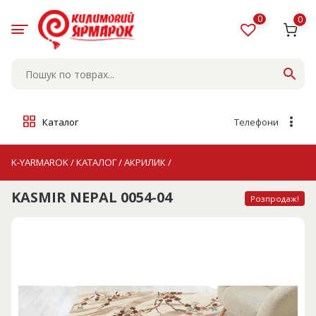
Skip
to
0
0
content
Каталог
Телефони
K-YARMAROK
/
КАТАЛОГ
/
АКРИЛИК
/
KASMIR NEPAL 0054-04
Розпродаж!