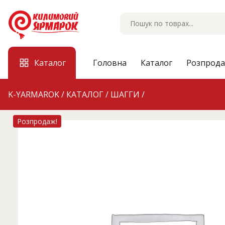
Skip
to
content
Каталог
Головна
Каталог
Розпрод
K-YARMAROK
/
КАТАЛОГ
/
ШАГГИ
/
Розпродаж!