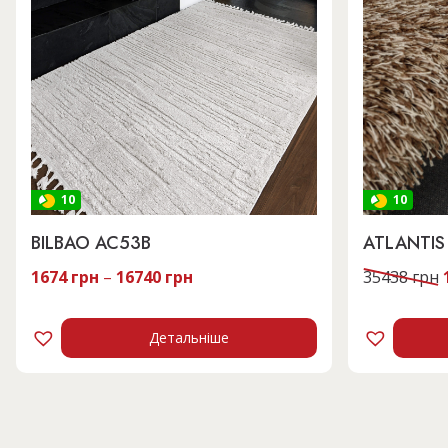
10
10
BILBAO AC53B
ATLANTIS
1674
грн
–
16740
грн
35438
грн
Детальніше