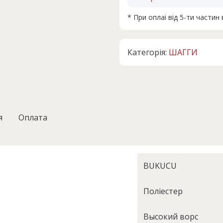
* При оплаі від 5-ти части
Категорія:
ШАГГИ
я
Оплата
BUKUСU
Поліестер
Высокий ворс