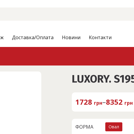
аж
Доставка/Оплата
Новини
Контакти
LUXORY. S19
1728
–
8352
грн
грн
ФОРМА
Овал