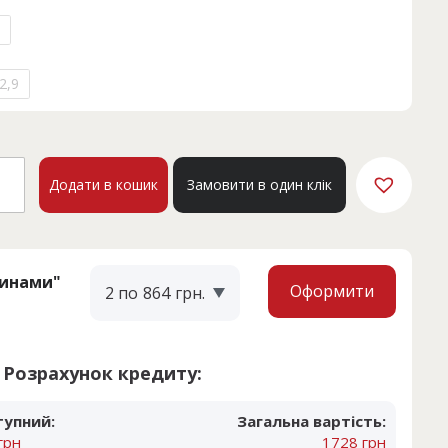
2,9
ORY.
Додати в кошик
Замовити в один клік
a
кість
тинами"
Оформити
2 по
864
грн.
Розрахунок кредиту:
тупний:
Загальна вартість:
грн
1728 грн