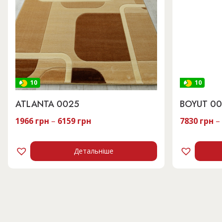
10
10
ATLANTA 0025
BOYUT 00
1966
грн
–
6159
грн
7830
грн
–
Детальніше