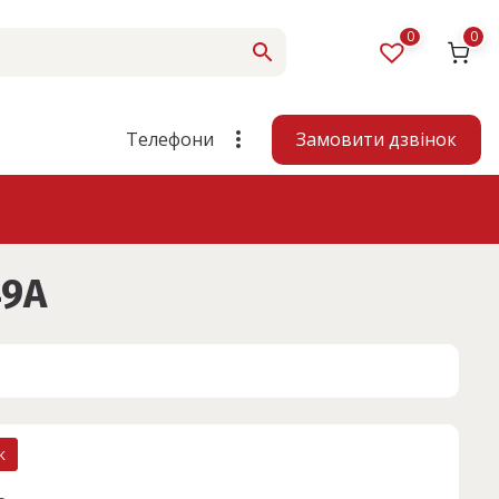
0
0
Замовити дзвінок
Телефони
49A
к