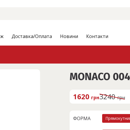
аж
Доставка/Оплата
Новини
Контакти
MONACO 00
1620
3240
грн
грн
О
П
р
о
и
т
ФОРМА
Прямокутни
г
о
і
ч