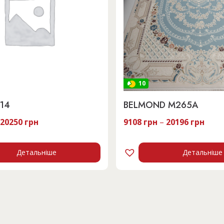
10
14
BELMOND M265A
20250
грн
9108
грн
–
20196
грн
Детальніше
Детальніше