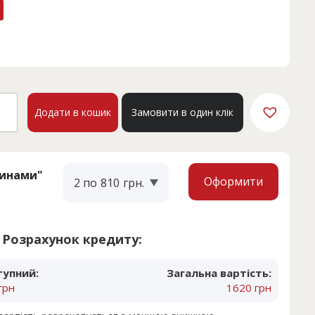
ACO
Додати в кошик
Замовити в один клік
9A
кість
тинами"
Оформити
2 по
810
грн.
Розрахунок кредиту:
тупний:
Загальна вартість:
грн
1620 грн