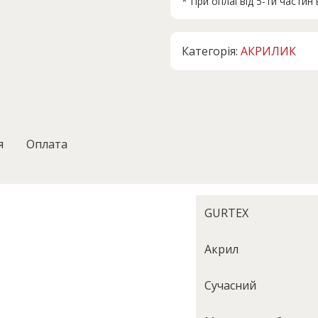
* При оплаі від 5-ти части
.
Категорія:
АКРИЛИК
я
Оплата
GURTEX
Акрил
Сучасний