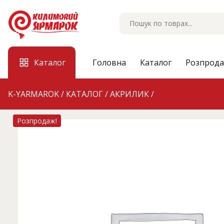
Skip
to
content
Каталог
Головна
Каталог
Розпрод
K-YARMAROK
/
КАТАЛОГ
/
АКРИЛИК
/
Розпродаж!