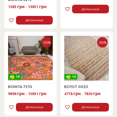
грн
грн
1385
–
13851
Детальніше
Детальніше
-50%
-50%
10
10
BONITA 7210
BOYUT 0023
грн
грн
грн
грн
9696
–
13851
4718
–
7830
Детальніше
Детальніше