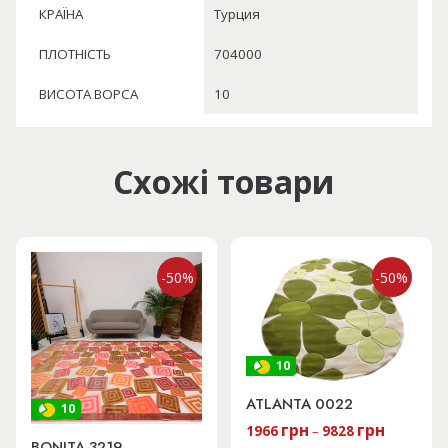
КРАЇНА
Турция
ПЛОТНІСТЬ
704000
ВИСОТА ВОРСА
10
Схожі товари
-50%
-50%
10
ATLANTA 0022
10
грн
грн
1966
–
9828
BONITA 3219