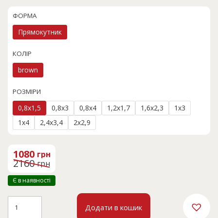
ФОРМА
Прямокутник
КОЛІР
brown
РОЗМІРИ
0,8x1,5
0,8x3
0,8x4
1,2x1,7
1,6x2,3
1x3
1x4
2,4x3,4
2x2,9
Оригінальна
Поточна
ціна:
ціна:
1080
грн
2160 грн.
1080 грн.
2160
грн
Є в наявності
NATURA
Додати в кошик
B3667D
кількість