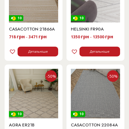
10
10
CASACOTTON 21866A
HELSINKI FR90A
грн
грн
грн
грн
718
–
3471
1350
–
13500
Детальніше
Детальніше
-50%
-50%
10
10
AGRA ER21B
CASACOTTON 22084A