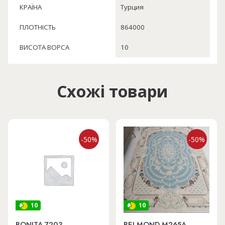
КРАЇНА
Турция
ПЛОТНІСТЬ
864000
ВИСОТА ВОРСА
10
Схожі товари
-50%
-50%
10
10
BONITA 7203
BELMOND M265A