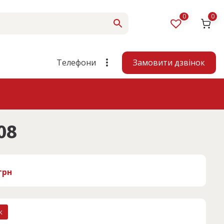
0
0
Замовити дзвінок
Телефони
08
грн
к