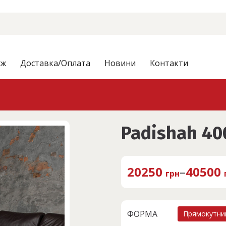
аж
Доставка/Оплата
Новини
Контакти
Padishah 40
20250
–
40500
грн
ФОРМА
Прямокутни