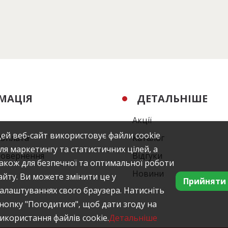
МАЦІЯ
ДЕТАЛЬНІШЕ
Акції
ей веб-сайт використовує файли cookie
/Оплата
Каталог
ля маркетингу та статистичних цілей, а
повернення
Відгуки
акож для безпечної та оптимальної роботи
Новини
айту. Ви можете змінити це у
Прийняти
алаштуваннях свого браузера. Натисніть
нопку "Погодитися", щоб дати згоду на
икористання файлів cookie.
Детальніше