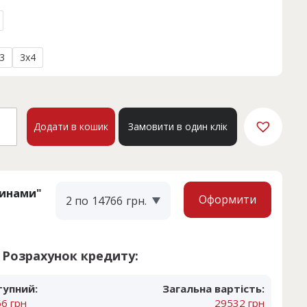
3
3x4
а
shah
Додати в кошик
Замовити в один клік
кість
тинами"
Оформити
2 по
14766
грн.
Розрахунок кредиту:
тупний:
Загальна вартість:
6 грн
29532 грн