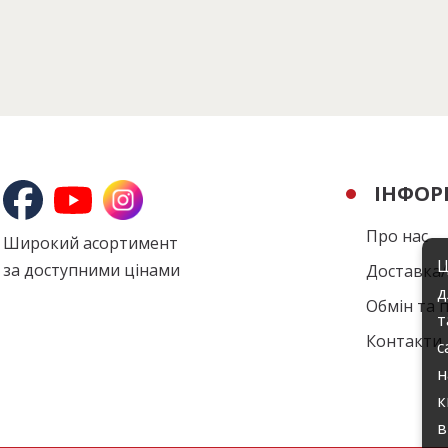
ІНФОР
Про нас
Широкий асортимент
Ц
за доступними цінами
Доставка
д
Обмін та 
т
Контакти
с
н
к
в