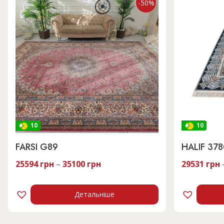
-50%
10
10
FARSI G89
HALIF 37
25594
грн
–
35100
грн
29531
грн
Детальніше