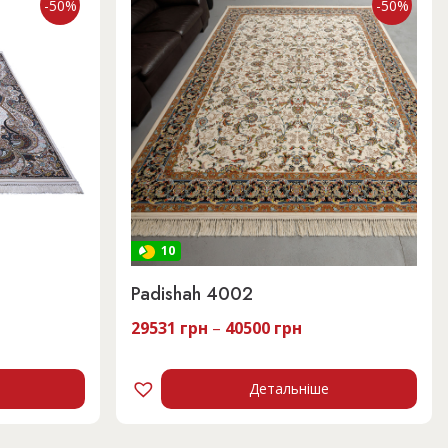
-50%
-50%
10
Padishah 4002
чна
29531
грн
–
40500
грн
 грн.
Детальніше