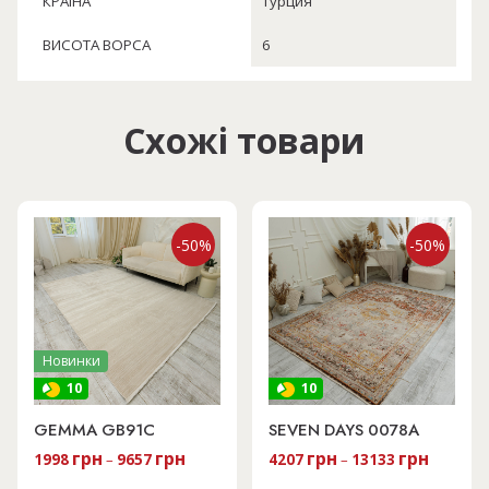
КРАЇНА
Турция
ВИСОТА ВОРСА
6
Схожі товари
-50%
-50%
Новинки
10
10
GEMMA GB91C
SEVEN DAYS 0078A
грн
грн
грн
грн
1998
–
9657
4207
–
13133