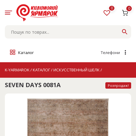
Skip
to
0
0
content
Каталог
Телефони
K-YARMAROK
/
КАТАЛОГ
/
ИСКУССТВЕННЫЙ ШЕЛК
/
SEVEN DAYS 0081A
Розпродаж!