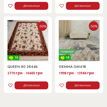
Детальніше
Детальніше
-50%
-50%
Новинки
10
10
QUEEN-80 2844b
GEMMA GM41B
грн
грн
грн
грн
2770
–
10465
1998
–
13586
Детальніше
Детальніше