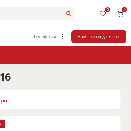
0
0
Замовити дзвінок
Телефони
16
грн
к