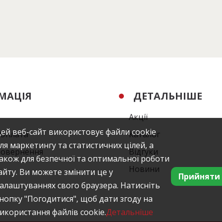
МАЦІЯ
ДЕТАЛЬНІШЕ
Акції
ей веб-сайт використовує файли cookie
/Оплата
Каталог
ля маркетингу та статистичних цілей, а
повернення
Відгуки
акож для безпечної та оптимальної роботи
Новини
айту. Ви можете змінити це у
Прийняти
алаштуваннях свого браузера. Натисніть
нопку "Погодитися", щоб дати згоду на
икористання файлів cookie.
Детальніше