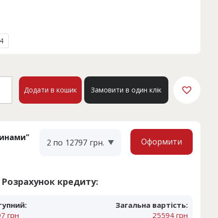
4
а
HRIYAR
Додати в кошик
Замовити в один клік
кість
тинами"
Оформити
2 по
12797
грн.
Розрахунок кредиту:
тупний:
Загальна вартість:
7 грн
25594 грн