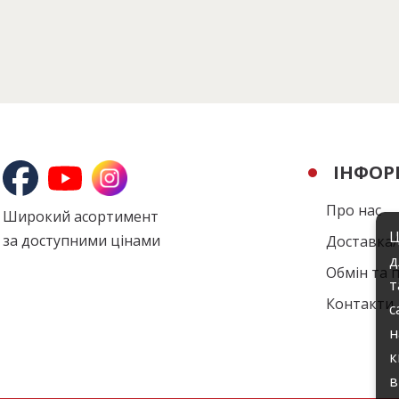
ІНФОР
Про нас
Широкий асортимент
Ц
за доступними цінами
Доставка
д
Обмін та 
т
Контакти
с
н
к
в