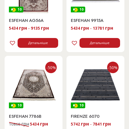
10
10
ESFEHAN AG56A
ESFEHAN 9915A
грн
грн
грн
грн
5434
–
9135
5434
–
13781
Детальніше
Детальніше
-50%
-50%
10
10
ESFEHAN 7786B
FIRENZE 6070
Оригінальна
Поточна
грн
грн
грн
грн
10868
5434
5742
–
7841
ціна:
ціна: