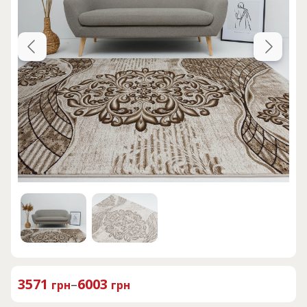
3571
–
6003
грн
грн