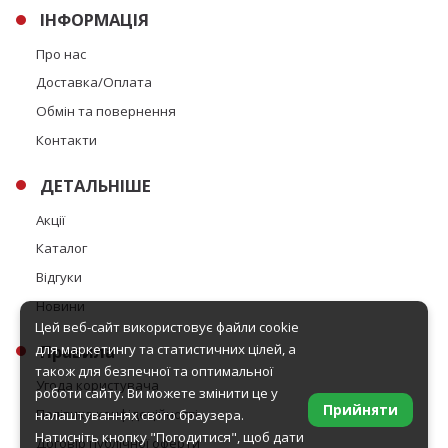
ІНФОРМАЦІЯ
Про нас
Доставка/Оплата
Обмін та повернення
Контакти
ДЕТАЛЬНІШЕ
Акції
Каталог
Відгуки
Новини
Цей веб-сайт використовує файли cookie
для маркетингу та статистичних цілей, а
Правила
також для безпечної та оптимальної
Угода користувача
роботи сайту. Ви можете змінити це у
Прийняти
Політика конфідеційності
налаштуваннях свого браузера.
Натисніть кнопку "Погодитися", щоб дати
Договір публічної оферти