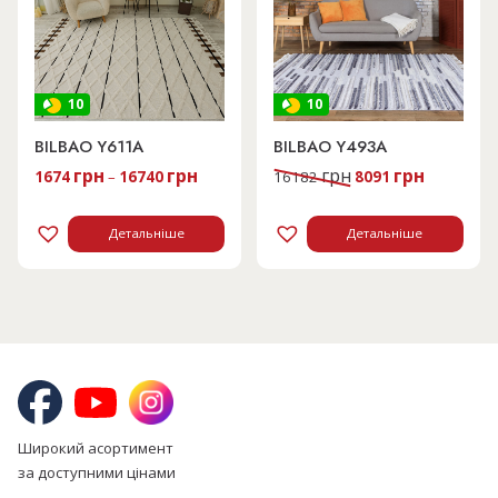
10
10
BILBAO Y611A
BILBAO Y493A
Оригінальна
Поточна
грн
грн
грн
грн
1674
–
16740
16182
8091
ціна:
ціна:
16182 грн.
8091 грн.
Детальніше
Детальніше
Широкий асортимент
за доступними цінами