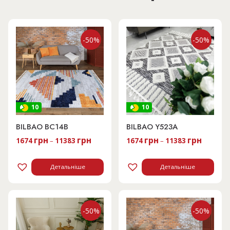
-50%
-50%
10
10
BILBAO BC14B
BILBAO Y523A
грн
грн
грн
грн
1674
–
11383
1674
–
11383
Детальніше
Детальніше
-50%
-50%