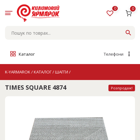
Skip
to
0
0
content
Каталог
Телефони
K-YARMAROK
/
КАТАЛОГ
/
ШАГГИ
/
TIMES SQUARE 4874
Розпродаж!