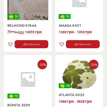
10
10
BELMOND K184A
AMADA K001
Оригінальна
Поточна
грн
грн
грн
грн
28710
14355
1260
–
1350
ціна:
ціна:
28710 грн.
14355 грн.
Детальніше
Детальніше
-50%
-50%
10
ATLANTA 0022
10
грн
грн
1966
–
9828
BONITA 3209