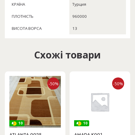
КРАЇНА
Турция
ПЛОТНІСТЬ
960000
ВИСОТА ВОРСА
13
Схожі товари
-50%
-50%
10
10
ATLANTA 0025
AMADA K001