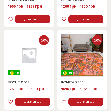
грн
грн
грн
грн
1966
–
6159
1260
–
1350
Детальніше
Детальніше
-50%
-50%
10
10
BOYUT 0013
BONITA 7210
грн
грн
грн
грн
3281
–
10800
9696
–
13851
Детальніше
Детальніше