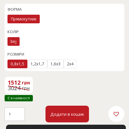
ФОРМА
Прямокутник
КОЛІР
bej
РОЗМІРИ
0,8x1,5
1,2x1,7
1,6x3
2x4
Оригінальна
Поточна
ціна:
ціна:
1512
грн
3024 грн.
1512 грн.
3024
грн
Є в наявності
VERSAY
Додати в кошик
51541A
кількість