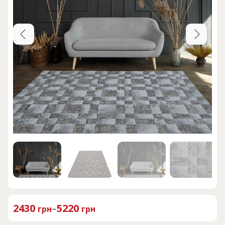
2430
–
5220
грн
грн