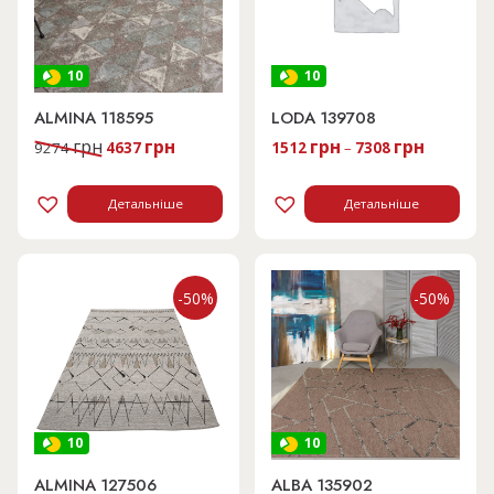
10
10
ALMINA 118595
LODA 139708
Оригінальна
Поточна
грн
грн
грн
грн
9274
4637
1512
–
7308
ціна:
ціна:
9274 грн.
4637 грн.
Детальніше
Детальніше
-50%
-50%
10
10
ALMINA 127506
ALBA 135902