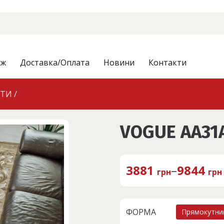
аж
Доставка/Оплата
Новини
Контакти
СТИ
/
VOGUE AA31
3881
–
9844
грн
грн
ФОРМА
Прямокутни