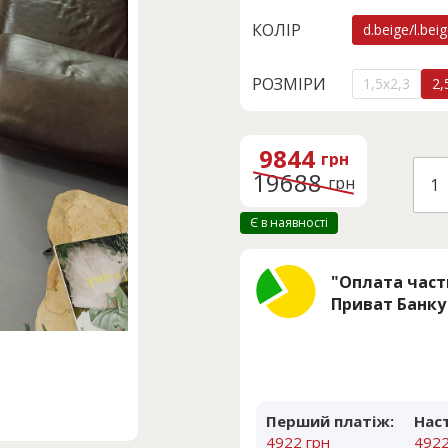
КОЛІР
d.beige/l.bei
РОЗМІРИ
1,5x2,3
2,
Оригінальн
Поточна
ціна:
ціна:
9844
грн
19688 грн.
9844 грн.
VOG
19688
грн
AA3
кіль
Є в наявності
"Оплата час
Приват Банку
Перший платіж:
Нас
4922 грн
4922