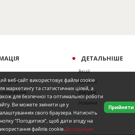
МАЦІЯ
ДЕТАЛЬНІШЕ
Акції
ей веб-сайт використовує файли cookie
/Оплата
Каталог
ля маркетингу та статистичних цілей, а
повернення
Відгуки
акож для безпечної та оптимальної роботи
Новини
айту. Ви можете змінити це у
Прийняти
алаштуваннях свого браузера. Натисніть
нопку "Погодитися", щоб дати згоду на
икористання файлів cookie.
Детальніше