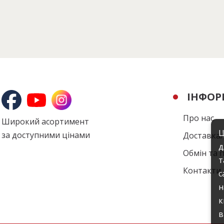
ІНФОР
Про нас
Широкий асортимент
Ц
за доступними цінами
Доставка
д
Обмін та 
т
Контакти
с
н
к
в