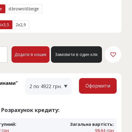
ge
d.brown/d.beige
5x3,5
2x2,9
а
UE
Додати в кошик
Замовити в один клік
1A
кість
тинами"
Оформити
2 по
4922
грн.
Розрахунок кредиту:
тупний:
Загальна вартість:
 грн
9844 грн