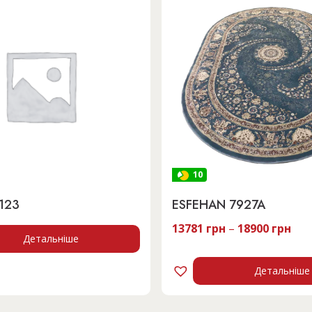
10
123
ESFEHAN 7927A
13781
грн
–
18900
грн
Детальніше
Детальніше