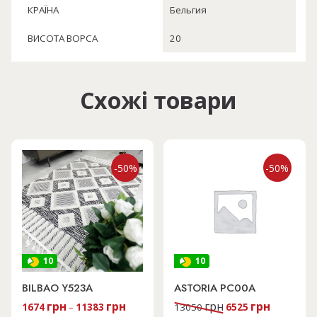
КРАЇНА
Бельгия
ВИСОТА ВОРСА
20
Схожі товари
-50%
-50%
10
10
BILBAO Y523A
ASTORIA PC00A
Оригінальна
Поточна
грн
грн
грн
грн
1674
–
11383
13050
6525
ціна:
ціна: