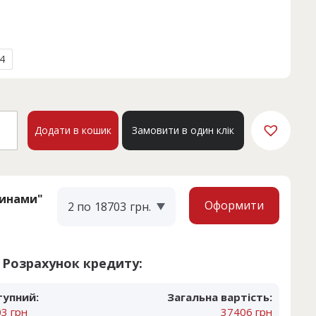
4
а
PEM
Додати в кошик
Замовити в один клік
1
кість
тинами"
Оформити
2 по
18703
грн.
Розрахунок кредиту:
тупний:
Загальна вартість:
3 грн
37406 грн