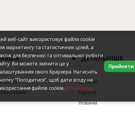
ей веб-сайт використовує файли cookie
ля маркетингу та статистичних цілей, а
акож для безпечної та оптимальної роботи
МАЦІЯ
ДЕТАЛЬНІШЕ
айту. Ви можете змінити це у
Прийняти
Акції
алаштуваннях свого браузера. Натисніть
нопку "Погодитися", щоб дати згоду на
/Оплата
Каталог
икористання файлів cookie.
Детальніше
повернення
Відгуки
Новини