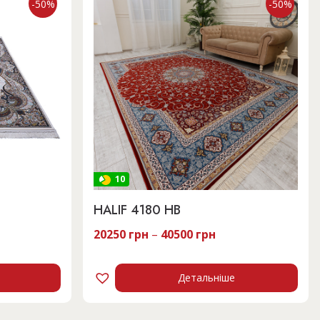
-50%
-50%
10
HALIF 4180 HB
чна
20250
грн
–
40500
грн
 грн.
Детальніше