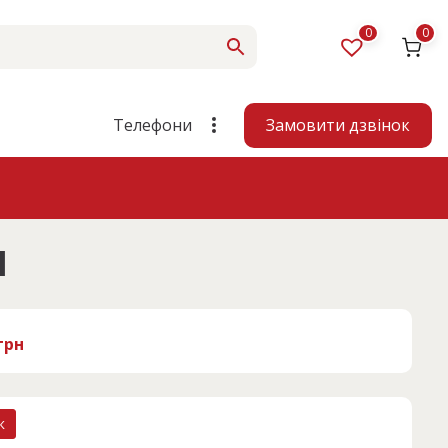
0
0
Замовити дзвінок
Телефони
1
грн
к