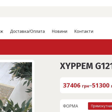
аж
Доставка/Оплата
Новини
Контакти
XYPPEM G12
37406
–
51300
грн
ФОРМА
Прямокутни