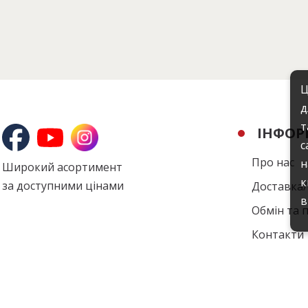
Ц
д
т
ІНФОР
с
Про нас
н
Широкий асортимент
к
за доступними цінами
Доставка
в
Обмін та 
Контакти