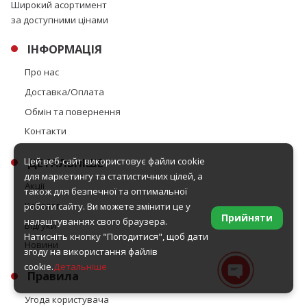
Широкий асортимент
за доступними цінами
ІНФОРМАЦІЯ
Про нас
Доставка/Оплата
Обмін та повернення
Контакти
ДЕТАЛЬНІШЕ
Цей веб-сайт використовує файли cookie
для маркетингу та статистичних цілей, а
Акції
також для безпечної та оптимальної
Каталог
роботи сайту. Ви можете змінити це у
Прийняти
налаштуваннях свого браузера.
Відгуки
Натисніть кнопку "Погодитися", щоб дати
Новини
згоду на використання файлів
cookie.
Детальніше
Правила
Угода користувача