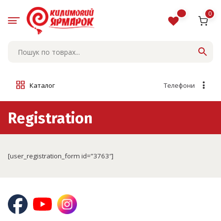
Skip
to
0
content
Каталог
Телефони
Registration
[user_registration_form id=”3763″]