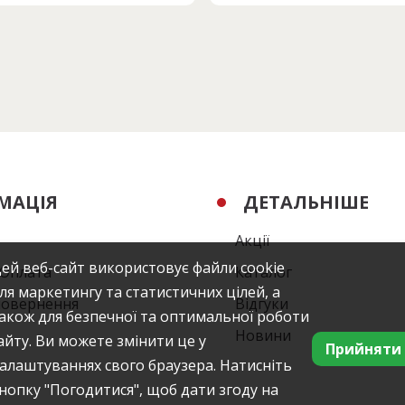
МАЦІЯ
ДЕТАЛЬНІШЕ
Акції
ей веб-сайт використовує файли cookie
/Оплата
Каталог
ля маркетингу та статистичних цілей, а
повернення
Відгуки
акож для безпечної та оптимальної роботи
Новини
айту. Ви можете змінити це у
Прийняти
алаштуваннях свого браузера. Натисніть
нопку "Погодитися", щоб дати згоду на