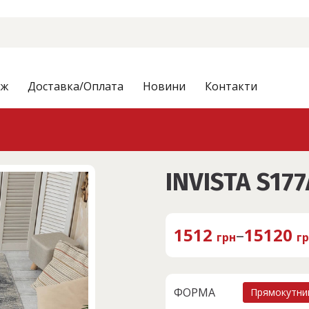
аж
Доставка/Оплата
Новини
Контакти
INVISTA S177
1512
–
15120
грн
г
ФОРМА
Прямокутни