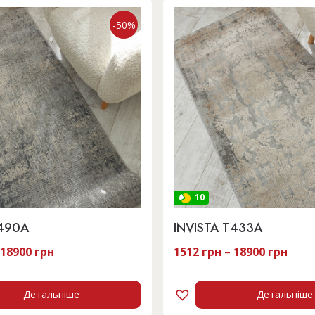
-50%
10
S490A
INVISTA T433A
18900
грн
1512
грн
–
18900
грн
Детальніше
Детальніше