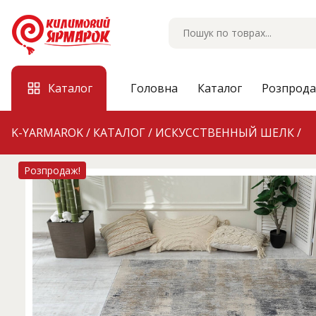
Skip
to
content
Каталог
Головна
Каталог
Розпрод
K-YARMAROK
/
КАТАЛОГ
/
ИСКУССТВЕННЫЙ ШЕЛК
/
Розпродаж!