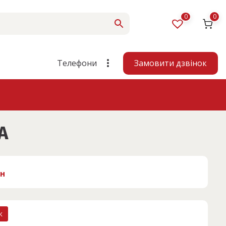
0
0
Замовити дзвінок
Телефони
A
рн
к