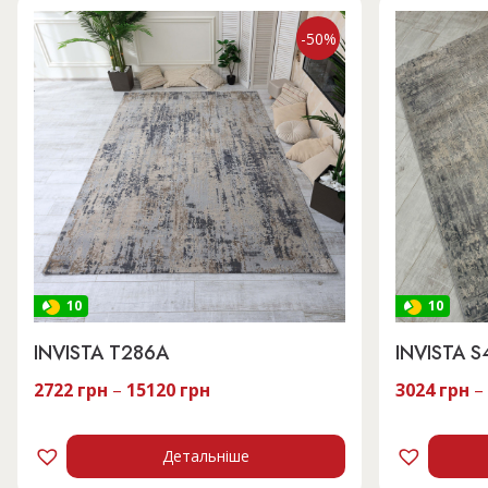
-50%
10
10
INVISTA T286A
INVISTA 
2722
грн
–
15120
грн
3024
грн
–
Детальніше