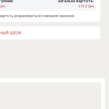
тупний:
Загальна вартість:
грн
1512 грн
н вартість розраховується з меншою знижкою
ННЫЙ ШЕЛК