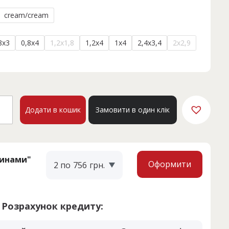
cream/cream
8x3
0,8x4
1,2x1,8
1,2x4
1x4
2,4x3,4
2x2,9
STA
Додати в кошик
Замовити в один клік
7A
кість
тинами"
Оформити
2 по
756
грн.
Розрахунок кредиту: