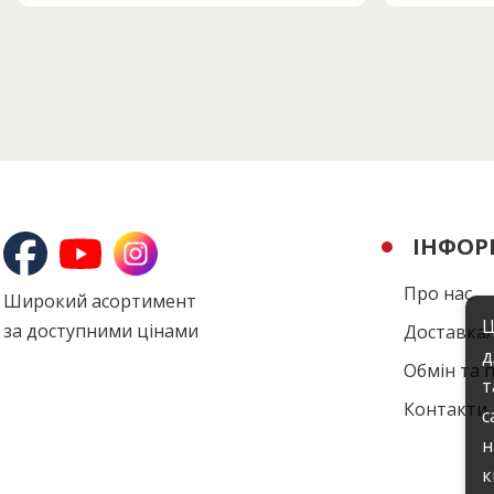
ІНФОР
Про нас
Широкий асортимент
Ц
за доступними цінами
Доставка
д
Обмін та 
т
Контакти
с
н
к