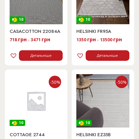
10
10
CASACOTTON 22084A
HELSINKI FR95A
грн
грн
грн
грн
718
–
3471
1350
–
13500
Детальніше
Детальніше
-50%
-50%
10
10
COTTAGE 2744
HELSINKI EZ35B