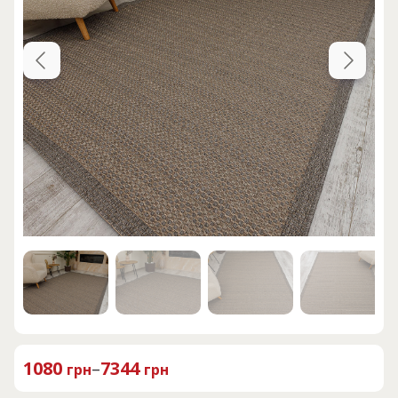
1080
–
7344
грн
грн