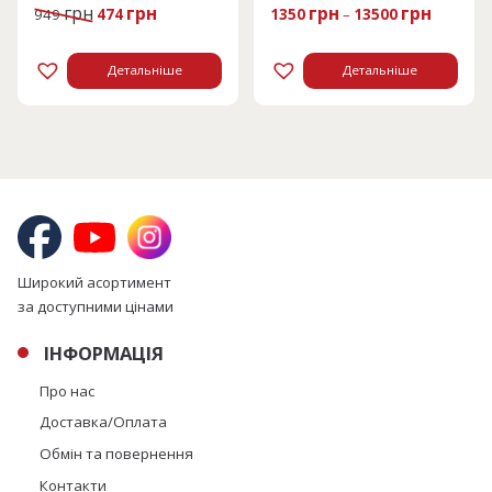
Оригінальна
Поточна
грн
грн
грн
грн
949
474
1350
–
13500
ціна:
ціна:
949 грн.
474 грн.
Детальніше
Детальніше
Широкий асортимент
за доступними цінами
ІНФОРМАЦІЯ
Про нас
Доставка/Оплата
Обмін та повернення
Контакти