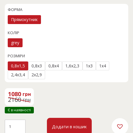
ФОРМА
Прямокутник
КОЛІР
grey
РОЗМІРИ
0,8x1,5
0,8x3
0,8x4
1,6x2,3
1x3
1x4
2,4x3,4
2x2,9
Оригінальна
Поточна
ціна:
ціна:
1080
грн
2160 грн.
1080 грн.
2160
грн
Є в наявності
NATURA
Додати в кошик
B3679A
кількість