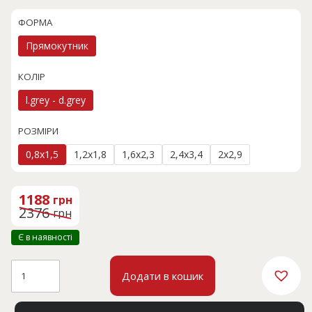
ФОРМА
Прямокутник
КОЛІР
l.grey - d.grey
РОЗМІРИ
0,8x1,5
1,2x1,8
1,6x2,3
2,4x3,4
2x2,9
Оригінальна
Поточна
ціна:
ціна:
1188
грн
2376 грн.
1188 грн.
2376
грн
Є в наявності
VERMONT
Додати в кошик
JF77A
кількість