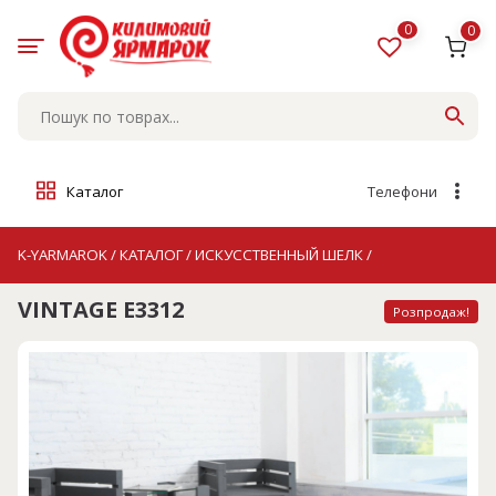
Skip
to
0
0
content
Каталог
Телефони
K-YARMAROK
/
КАТАЛОГ
/
ИСКУССТВЕННЫЙ ШЕЛК
/
VINTAGE E3312
Розпродаж!