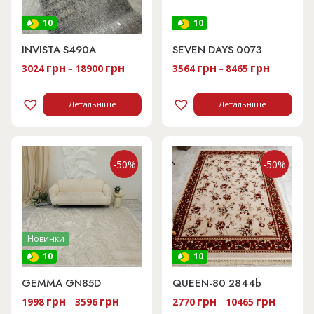
10
10
INVISTA S490A
SEVEN DAYS 0073
грн
грн
грн
грн
3024
–
18900
3564
–
8465
Детальніше
Детальніше
-50%
-50%
Новинки
10
10
GEMMA GN85D
QUEEN-80 2844b
грн
грн
грн
грн
1998
–
3596
2770
–
10465